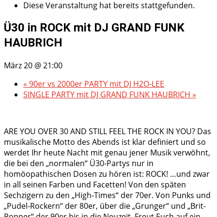
Diese Veranstaltung hat bereits stattgefunden.
Ü30 in ROCK mit DJ GRAND FUNK
HAUBRICH
März 20 @ 21:00
«
90er vs 2000er PARTY mit DJ H2O-LEE
SINGLE PARTY mit DJ GRAND FUNK HAUBRICH
»
ARE YOU OVER 30 AND STILL FEEL THE ROCK IN YOU? Das
musikalische Motto des Abends ist klar definiert und so
werdet Ihr heute Nacht mit genau jener Musik verwöhnt,
die bei den „normalen“ Ü30-Partys nur in
homöopathischen Dosen zu hören ist: ROCK! …und zwar
in all seinen Farben und Facetten! Von den späten
Sechzigern zu den „High-Times“ der 70er. Von Punks und
„Pudel-Rockern“ der 80er, über die „Grunger“ und „Brit-
Popper“ der 90er bis in die Neuzeit. Freut Euch auf ein