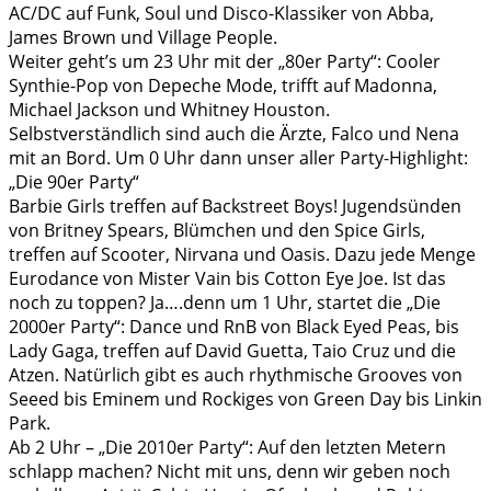
AC/DC auf Funk, Soul und Disco-Klassiker von Abba,
James Brown und Village People.
Weiter geht’s um 23 Uhr mit der „80er Party“: Cooler
Synthie-Pop von Depeche Mode, trifft auf Madonna,
Michael Jackson und Whitney Houston.
Selbstverständlich sind auch die Ärzte, Falco und Nena
mit an Bord. Um 0 Uhr dann unser aller Party-Highlight:
„Die 90er Party“
Barbie Girls treffen auf Backstreet Boys! Jugendsünden
von Britney Spears, Blümchen und den Spice Girls,
treffen auf Scooter, Nirvana und Oasis. Dazu jede Menge
Eurodance von Mister Vain bis Cotton Eye Joe. Ist das
noch zu toppen? Ja….denn um 1 Uhr, startet die „Die
2000er Party“: Dance und RnB von Black Eyed Peas, bis
Lady Gaga, treffen auf David Guetta, Taio Cruz und die
Atzen. Natürlich gibt es auch rhythmische Grooves von
Seeed bis Eminem und Rockiges von Green Day bis Linkin
Park.
Ab 2 Uhr – „Die 2010er Party“: Auf den letzten Metern
schlapp machen? Nicht mit uns, denn wir geben noch